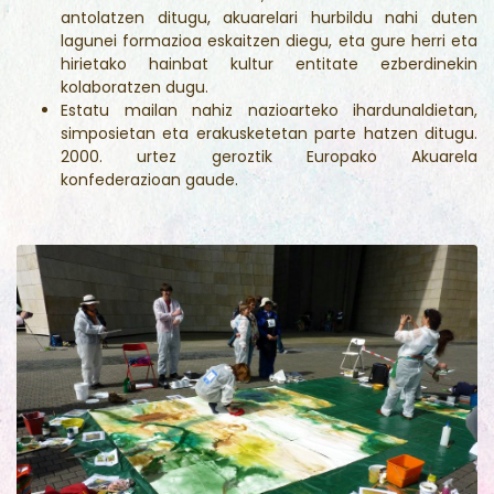
antolatzen ditugu, akuarelari hurbildu nahi duten
lagunei formazioa eskaitzen diegu, eta gure herri eta
hirietako hainbat kultur entitate ezberdinekin
kolaboratzen dugu.
Estatu mailan nahiz nazioarteko ihardunaldietan,
simposietan eta erakusketetan parte hatzen ditugu.
2000. urtez geroztik Europako Akuarela
konfederazioan gaude.