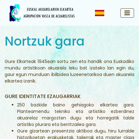
Nortzuk gara
Gure Elkarteak 1945ean sortu zen eta handik ona Euskadiko
mundu artistikoan akuarela leku bat izateko lan egin du,
gaur egun munduan ibilbidea luzeenetarikoa duen akuarela
elkartea izanik.
GURE IDENTITATE EZAUGARRIAK
250 bazkide baino gehiagoko elkartea gara.
Planteamendu tekniko eta artistiko ezberdinez
akuarelaz margozten dugu eta horregatik talde
artistiko plurara eta berritzailea gara.
Gure gizartean presentzia aktiboa dugu, hiru lurralde
historikoetan erakusketak, tailerrak eta master class