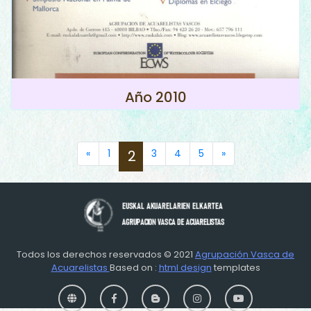
Año 2010
Previous
Next
«
1
2
3
4
5
»
Todos los derechos reservados © 2021
Agrupación Vasca de
Acuarelistas
Based on :
html design
templates